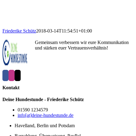
Ich lege sehr viel Wert auf einen respekt- und liebevollen Umgang
miteinander.
In der Beziehungsarbeit zwischen Mensch und Hund kommen bei
mir weder Gewalt noch Bestechung oder Befehle zum Einsatz.
Friederike Schütz
2018-03-14T11:54:51+01:00
Gemeinsam verbessern wir eure Kommunikation
und stärken euer Vertrauensverhältnis!
Kontakt
Deine Hundestunde - Friederike Schütz
01590 1234579
info[at]deine-hundestunde.de
Havelland, Berlin und Potsdam
Barzahlung, Überweisung, PayPal